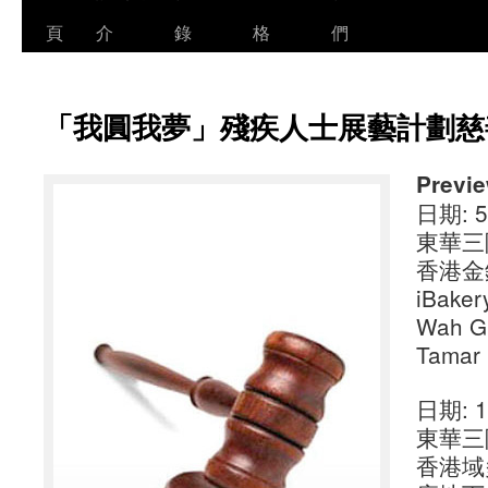
頁
介
錄
格
們
「我圓我夢」殘疾人士展藝計劃慈
Previ
日期: 5-
東華三
香港金
iBaker
Wah Gr
Tamar 
日期: 12
東華三
香港域