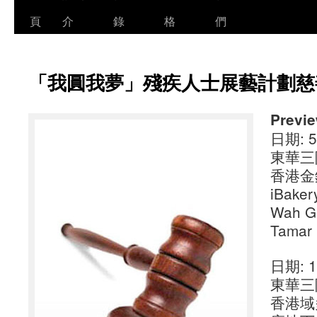
頁
介
錄
格
們
「我圓我夢」殘疾人士展藝計劃慈
Previ
日期: 5-
東華三
香港金
iBaker
Wah Gr
Tamar 
日期: 12
東華三
香港域